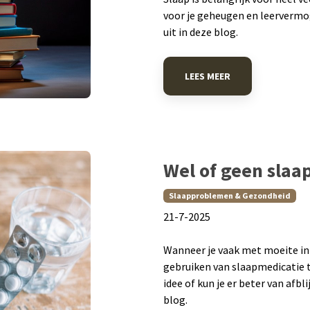
voor je geheugen en leervermog
uit in deze blog.
LEES MEER
Wel of geen slaa
Slaapproblemen & Gezondheid
​21-7-2025
Wanneer je vaak met moeite in s
gebruiken van slaapmedicatie t
idee of kun je er beter van afbli
blog.