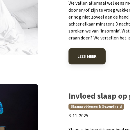
We vallen allemaal wel eens moe
door en/of zijn te vroeg wakker
er nog niet zoveel aan de han
achter elkaar minstens 3 nach
spreken we van ‘insomnia’. Wat 
eraan doen? We vertellen het je
LEES MEER
Invloed slaap op
Slaapproblemen & Gezondheid
​3-11-2025
Slaap is belangrijk voor heel v