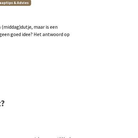
aaptips & Advies
 (middag)dutje, maar is een
een goed idee? Het antwoord op
t?