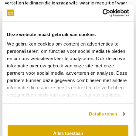
vertellen je dingen die je graag wilt, waar je mee zit of waar
je bang voor bent. Interessant!
Tips om op te staan zonder
Deze website maakt gebruik van cookies
snoozen
We gebruiken cookies om content en advertenties te
personaliseren, om functies voor social media te bieden
en om ons websiteverkeer te analyseren. Ook delen we
Is snoozen bij jou een gewoonte geworden en vind je het
informatie over uw gebruik van onze site met onze
lastig om dit af te leren? Er zijn gelukkig diverse dingen die
partners voor social media, adverteren en analyse. Deze
jou hierbij kunnen helpen.
partners kunnen deze gegevens combineren met andere
Plaats je wekker niet binnen
informatie die u aan ze heeft verstrekt of die ze hebben
verzameld op basis van uw gebruik van hun services.
handbereik
Een kleine, maar effectieve stap die je kunt zetten, is het
Details tonen
verplaatsen van je wekker van je nachtkastje naar een plek
verder van je bed. Hierdoor móet je wel opstaan om de
wekker uit te zetten. En als je dan toch eenmaal al uit je bed
Alles toestaan