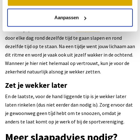
bent…
Ontwikkel een vast slaapritme
Aanpassen
Ook kun je proberen om een vast
slaapritme
te ontwikkelen
door elke dag rond dezelfde tijd te gaan slapen en rond
dezelfde tijd op te staan. Na een tijdje went jouw lichaam aan
dit ritme en word je vaak ook uit jezelf wakker in de ochtend.
Wanneer je hier niet helemaal op vertrouwt, kun je voor de
zekerheid natuurlijk alsnog je wekker zetten.
Zet je wekker later
En de laatste, voor de hand liggende tip is je wekker later
laten rinkelen (dus niet eerder dan nodig is). Zorg ervoor dat
je gewoonweg geen tíjd hebt om te snoozen, omdat je
anders te laat komt op je werk of bij de sportvereniging.
Meer slaapadvies nodig?