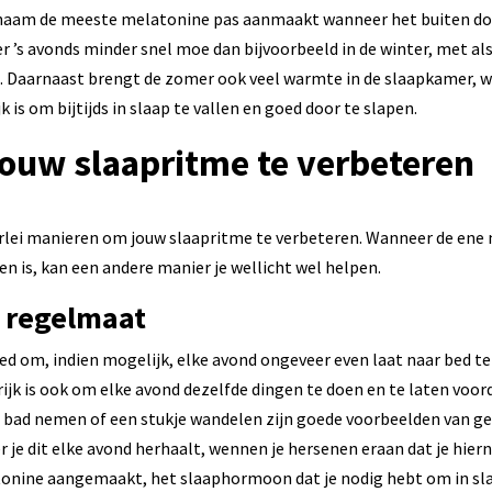
chaam de meeste melatonine pas aanmaakt wanneer het buiten do
r ’s avonds minder snel moe dan bijvoorbeeld in de winter, met als
t. Daarnaast brengt de zomer ook veel warmte in de slaapkamer, 
 is om bijtijds in slaap te vallen en goed door te slapen.
jouw slaapritme te verbeteren
lerlei manieren om jouw slaapritme te verbeteren. Wanneer de ene 
en is, kan een andere manier je wellicht wel helpen.
 regelmaat
oed om, indien mogelijk, elke avond ongeveer even laat naar bed t
ijk is ook om elke avond dezelfde dingen te doen en te laten voord
 bad nemen of een stukje wandelen zijn goede voorbeelden van g
r je dit elke avond herhaalt, wennen je hersenen eraan dat je hier
onine aangemaakt, het slaaphormoon dat je nodig hebt om in slaa