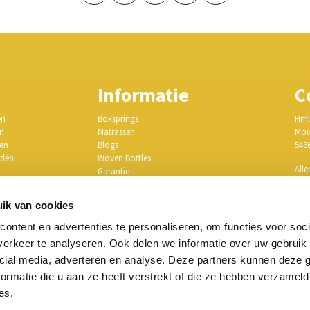
Informatie
C
en
Boxsprings
Hml
en
Matrassen
Mou
gen
Blogs
546
rden
Woven Bottles
Alle
Garantie
r
Afspraak maken
E-m
oort
Ervaringen
ik van cookies
ag
Privacy Policy
KVK
dam
Stel je bed samen
ontent en advertenties te personaliseren, om functies voor soci
BTW
erkeer te analyseren. Ook delen we informatie over uw gebruik 
cial media, adverteren en analyse. Deze partners kunnen deze
ormatie die u aan ze heeft verstrekt of die ze hebben verzameld
ik hier
es.