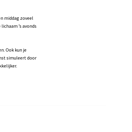
 en middag zoveel
e lichaam ’s avonds
en. Ook kun je
mst simuleert door
elijker.