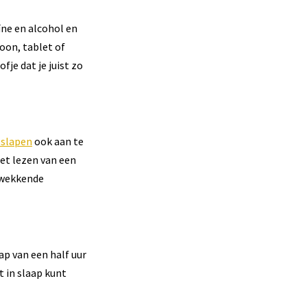
ïne en alcohol en
oon, tablet of
je dat je juist zo
 slapen
ook aan te
et lezen van een
erwekkende
ap van een half uur
t in slaap kunt