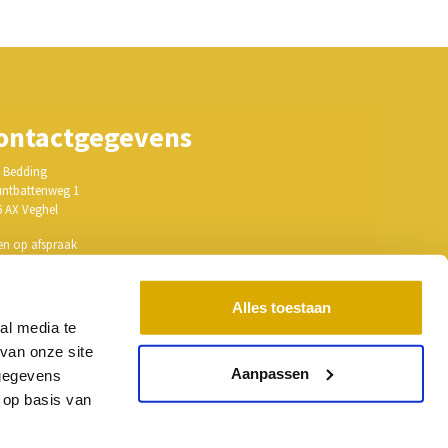
ontactgegevens
 Bedding
ntbattenweg 1
6 AX Veghel
en op afspraak
ail: info@hmlbedding.nl
Alles toestaan
: 17150997
al media te
: NL818345548B01
van onze site
Aanpassen
 gegevens
 op basis van