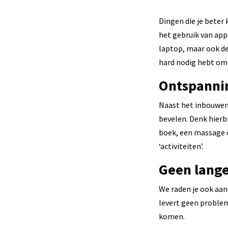
Dingen die je beter 
het gebruik van app
laptop, maar ook de
hard nodig hebt om 
Ontspanni
Naast het inbouwen
bevelen. Denk hierb
boek, een massage o
‘activiteiten’.
Geen lang
We raden je ook aan
levert geen probleme
komen.