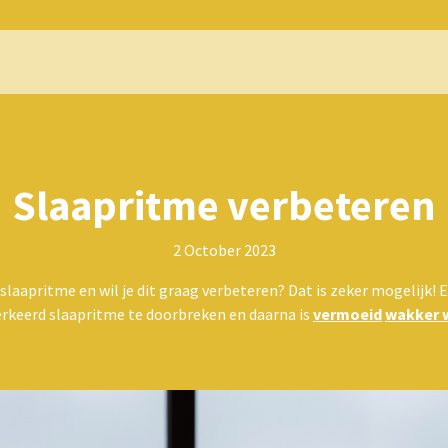
Slaapritme verbeteren
2 October 2023
slaapritme en wil je dit graag verbeteren? Dat is zeker mogelijk! Er
rkeerd slaapritme te doorbreken en daarna is
vermoeid
wakker 