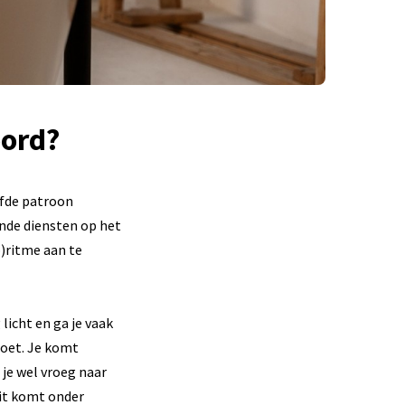
oord?
lfde patroon
ende diensten op het
p)ritme aan te
licht en ga je vaak
moet. Je komt
je wel vroeg naar
 Dit komt onder