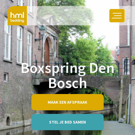
Boxspring Den
Bosch
MAAK EEN AFSPRAAK
STEL JE BED SAMEN