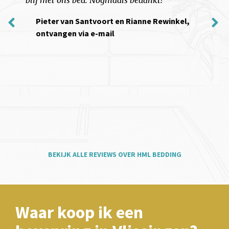
m
Pieter van Santvoort en Rianne Rewinkel,
M
ontvangen via e-mail
e
k
b
o
h
b
BEKIJK ALLE REVIEWS OVER HML BEDDING
Waar koop ik een