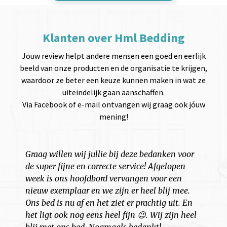
Klanten over Hml Bedding
Jouw review helpt andere mensen een goed en eerlijk
beeld van onze producten en de organisatie te krijgen,
waardoor ze beter een keuze kunnen maken in wat ze
uiteindelijk gaan aanschaffen.
Via Facebook of e-mail ontvangen wij graag ook jóuw
mening!
Graag willen wij jullie bij deze bedanken voor
S
de super fijne en correcte service! Afgelopen
n
week is ons hoofdbord vervangen voor een
S
r
nieuw exemplaar en we zijn er heel blij mee.
m
Ons bed is nu af en het ziet er prachtig uit. En
a
het ligt ook nog eens heel fijn 😉. Wij zijn heel
‘
blij met ons bed. Nogmaals bedankt!
l