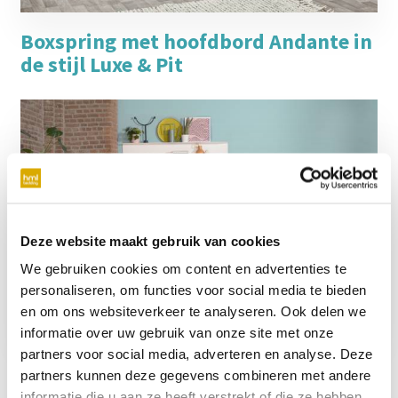
Boxspring met hoofdbord Andante in
de stijl Luxe & Pit
Deze website maakt gebruik van cookies
We gebruiken cookies om content en advertenties te
personaliseren, om functies voor social media te bieden
en om ons websiteverkeer te analyseren. Ook delen we
informatie over uw gebruik van onze site met onze
partners voor social media, adverteren en analyse. Deze
Boxspring met hoofdbord Ostinato in
partners kunnen deze gegevens combineren met andere
de stijl Pittig & Pastel
informatie die u aan ze heeft verstrekt of die ze hebben