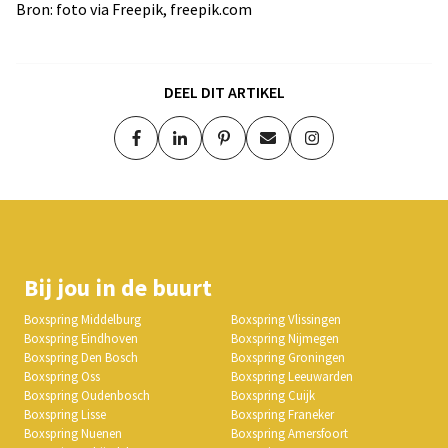
Bron: foto via Freepik, freepik.com
DEEL DIT ARTIKEL
Bij jou in de buurt
Boxspring Middelburg
Boxspring Vlissingen
Boxspring Eindhoven
Boxspring Nijmegen
Boxspring Den Bosch
Boxspring Groningen
Boxspring Oss
Boxspring Leeuwarden
Boxspring Oudenbosch
Boxspring Cuijk
Boxspring Lisse
Boxspring Franeker
Boxspring Nuenen
Boxspring Amersfoort