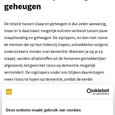
geheugen
De relatie tussen slaap en geheugen is dus zeker aanwezig,
maar er is daarnaast mogelijk ook een verband tussen jouw
slaaphouding en geheugen. De zijslapers, en dan met name
de mensen die op hun linkerzij slapen, ontwikkelen volgens
onderzoekers minder snel dementie. Wanneer je op je zij
slaapt, worden afvalstoffen uit de hersenen gemakkelijker
afgevoerd, hetgeen het risico op dementie mogelijk
vermindert. De rugslapers onder ons blijken daarentegen
meer risico te lopen op dementie, omdat de eerder
genoemde afvalverwijdering verstoord kan raken bij deze
slaaphouding.
Wist je dat er ook een relatie is tussen jouw
slaaphouding
en
Deze website maakt gebruik van cookies
karakter
? Zo zijn zijslapers vaak gevoelig, sociaal en lief en