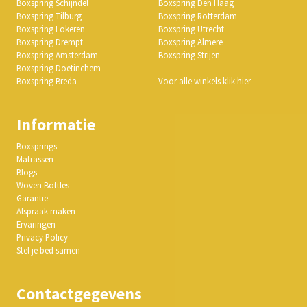
Boxspring Schijndel
Boxspring Den Haag
Boxspring Tilburg
Boxspring Rotterdam
Boxspring Lokeren
Boxspring Utrecht
Boxspring Drempt
Boxspring Almere
Boxspring Amsterdam
Boxspring Strijen
Boxspring Doetinchem
Boxspring Breda
Voor alle winkels klik hier
Informatie
Boxsprings
Matrassen
Blogs
Woven Bottles
Garantie
Afspraak maken
Ervaringen
Privacy Policy
Stel je bed samen
Contactgegevens