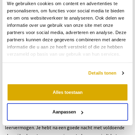
We gebruiken cookies om content en advertenties te
zijn buikslapers sneller nerveus en onzeker. Rugslapers zijn
personaliseren, om functies voor social media te bieden
positief, zorgeloos en goede luisteraars. Welke slaaphouding
en om ons websiteverkeer te analyseren. Ook delen we
met bijbehorende karaktereigenschappen is op jou van
informatie over uw gebruik van onze site met onze
toepassing?
partners voor social media, adverteren en analyse. Deze
partners kunnen deze gegevens combineren met andere
Verband slaap en
informatie die u aan ze heeft verstrekt of die ze hebben
verzameld op basis van uw gebruik van hun services.
leervermogen
Details tonen
Naast het verband tussen slaap(houding) en geheugen is er
ook duidelijk een verband tussen slaap en leervermogen.
Alles toestaan
Wanneer je goed en genoeg slaapt, merk je dat je jezelf
overdag beter kunt concentreren en leerstof beter opslaat.
Daarnaast draagt een goede nachtrust over het algemeen
Aanpassen
ook bij aan een positief humeur, wat ten goede komt aan het
leervermogen. Je hebt na een goede nacht met voldoende