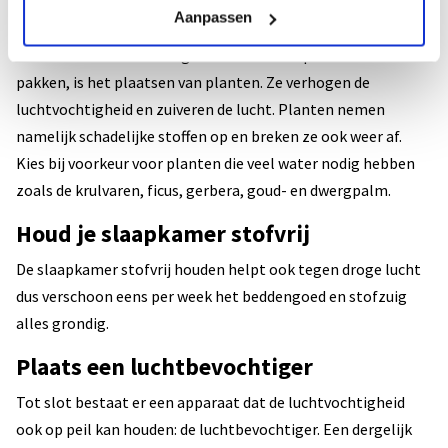
Zet planten in de slaapkamer
Aanpassen
Een ander advies om droge lucht in de slaapkamer aan te
pakken, is het plaatsen van planten. Ze verhogen de
luchtvochtigheid en zuiveren de lucht. Planten nemen
namelijk schadelijke stoffen op en breken ze ook weer af.
Kies bij voorkeur voor planten die veel water nodig hebben
zoals de krulvaren, ficus, gerbera, goud- en dwergpalm.
Houd je slaapkamer stofvrij
De slaapkamer stofvrij houden helpt ook tegen droge lucht
dus verschoon eens per week het beddengoed en stofzuig
alles grondig.
Plaats een luchtbevochtiger
Tot slot bestaat er een apparaat dat de luchtvochtigheid
ook op peil kan houden: de luchtbevochtiger. Een dergelijk