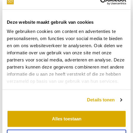
buitenlucht niet zo droog is. Op deze manier zorg je voor een
betere luchtkwaliteit in de slaapkamer met als gewenst
gevolg een betere nachtrust.
Deze website maakt gebruik van cookies
We gebruiken cookies om content en advertenties te
Zet de verwarming lager of helemaal
personaliseren, om functies voor social media te bieden
uit
en om ons websiteverkeer te analyseren. Ook delen we
informatie over uw gebruik van onze site met onze
In de winter zetten veel mensen de verwarming aan en die
partners voor social media, adverteren en analyse. Deze
zorgt ervoor dat het wat warmer wordt in de slaapkamer,
partners kunnen deze gegevens combineren met andere
maar tegelijkertijd ook droger. De lucht wordt verwarmd,
informatie die u aan ze heeft verstrekt of die ze hebben
waardoor de luchtvochtigheid omlaag gaat. Zet daarom de
verzameld op basis van uw gebruik van hun services.
verwarming niet te hoog of doe hem liever helemaal uit. De
beste
temperatuur in de slaapkamer
is ongeveer 18 graden.
Details tonen
Wanneer je het echt te koud hebt in de winter en niet kunt
slapen, kun je voor het slapengaan een warme douche
Alles toestaan
nemen en/of een flanellen pyjama aantrekken.