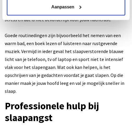
steeds op de klok als je wakker ligt of wordt. Wanneer je
Aanpassen
steeds een blik werpt op de klok, geeft dat namelijk meer
stress en dat is niet bevorderlijk voor jouw nachtrust.
Goede routinedingen zijn bijvoorbeeld het nemen van een
warm bad, een boek lezen of luisteren naar rustgevende
muziek. Vermijd in ieder geval het slaapverstorende blauwe
licht van je telefoon, tv of laptop en sport niet te intensief
vlak voor het slapengaan. Wat ook kan helpen, is het
opschrijven van je gedachten voordat je gaat slapen. Op die
manier maak je jouw hoofd leeg en val je mogelijk sneller in
slaap.
Professionele hulp bij
slaapangst