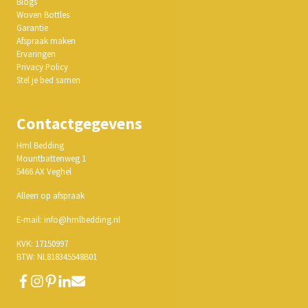
Blogs
Woven Bottles
Garantie
Afspraak maken
Ervaringen
Privacy Policy
Stel je bed samen
Contactgegevens
Hml Bedding
Mountbattenweg 1
5466 AX Veghel
Alleen op afspraak
E-mail: info@hmlbedding.nl
KVK: 17150997
BTW: NL818345548B01