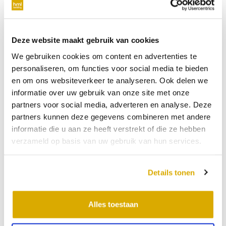
Gevolgen slaapangst
Deze website maakt gebruik van cookies
Wanneer je met slaapangst te maken hebt, is dat niet alleen
We gebruiken cookies om content en advertenties te
’s nachts heel vervelend, maar het heeft ook vaak gevolgen
personaliseren, om functies voor social media te bieden
voor de dag(en) erna. Je bent vermoeid, prikkelbaarder en je
en om ons websiteverkeer te analyseren. Ook delen we
kunt jezelf niet goed concentreren. Het is dan ook belangrijk
informatie over uw gebruik van onze site met onze
om te proberen van de slaapangst af te komen.
partners voor social media, adverteren en analyse. Deze
partners kunnen deze gegevens combineren met andere
Slaapangst aanpakken
informatie die u aan ze heeft verstrekt of die ze hebben
verzameld op basis van uw gebruik van hun services.
Slaapangst kun je op verschillende manieren aanpakken: van
Details tonen
het vermijden van stress en blauw licht in de slaapkamer tot
het doen van
ontspanningsoefeningen
voor het slapen
. Ook
is het belangrijk om elke avond een vaste routine in te
Alles toestaan
bouwen voordat je gaat slapen. Kijk bij voorkeur ook niet