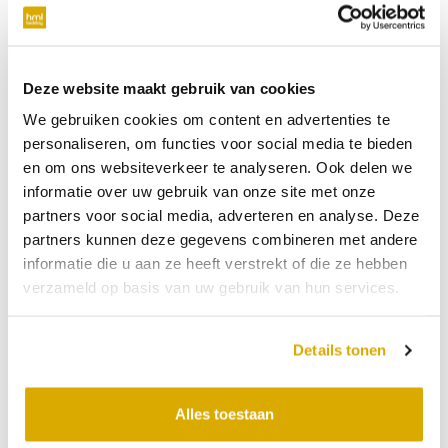
verplicht
Telefoonnummer
Deze website maakt gebruik van cookies
We gebruiken cookies om content en advertenties te
niet verplicht
personaliseren, om functies voor social media te bieden
en om ons websiteverkeer te analyseren. Ook delen we
Datum:
15-12-2025
informatie over uw gebruik van onze site met onze
partners voor social media, adverteren en analyse. Deze
Tijdstip:
partners kunnen deze gegevens combineren met andere
Verkooppunt
informatie die u aan ze heeft verstrekt of die ze hebben
verzameld op basis van uw gebruik van hun services.
Bericht
Details tonen
Alles toestaan