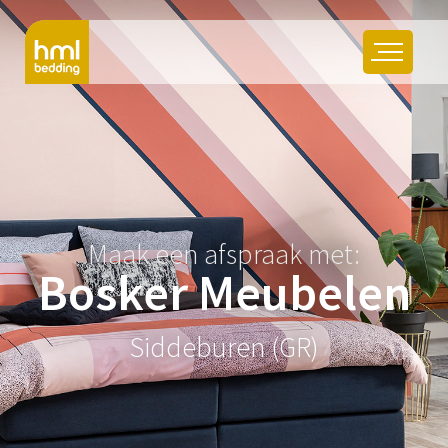
Maak een afspraak met:
Bosker Meubelen
Siddeburen (GR)