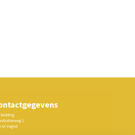
ontactgegevens
 Bedding
ntbattenweg 1
6 AX Veghel