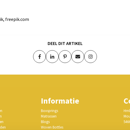
ik, freepik.com
DEEL DIT ARTIKEL
Informatie
C
en
Boxsprings
Hml
en
Matrassen
Mou
gen
Blogs
546
rden
Woven Bottles