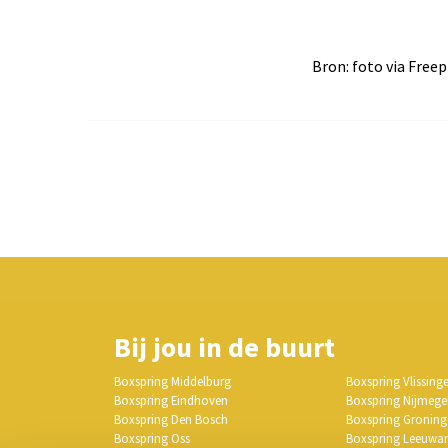
Bron: foto via Freep
Bij jou in de buurt
Boxspring Middelburg
Boxspring Vlissing
Boxspring Eindhoven
Boxspring Nijmeg
Boxspring Den Bosch
Boxspring Gronin
Boxspring Oss
Boxspring Leeuwa