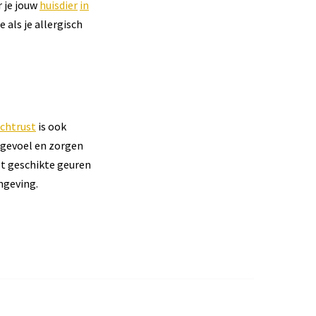
r je jouw
huisdier
in
 als je allergisch
achtrust
is ook
 gevoel en zorgen
et geschikte geuren
mgeving.