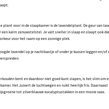
laapt.
 plant voor in de slaapkamer is de lavendelplant. De geur van lav
r een kalm zenuwstelstel. Je valt sneller in slaap en slaapt ook die
oorkeur voor het raam op een zonnige plek.
oogde lavendel op je nachtkastje of onder je kussen leggen en/of e
verspreiden.
erkouden bent en daardoor niet goed kunt slapen, is het slim om e
kamer. Het zuivert de luchtwegen en ruikt heerlijk fris. Daarnaast
grijsgroene tot zilverblauwe eucalyptustakken in een mooie vaas.