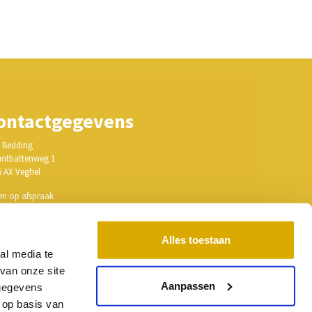
ontactgegevens
 Bedding
ntbattenweg 1
6 AX Veghel
en op afspraak
ail: info@hmlbedding.nl
Alles toestaan
: 17150997
al media te
: NL818345548B01
van onze site
Aanpassen
 gegevens
 op basis van