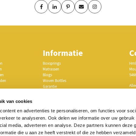
Informatie
C
en
Boxsprings
Hml
en
Matrassen
Mou
gen
Blogs
546
rden
Woven Bottles
Alle
Garantie
r
Afspraak maken
E-m
oort
Ervaringen
ik van cookies
ag
Privacy Policy
KVK
dam
Stel je bed samen
ontent en advertenties te personaliseren, om functies voor soci
BTW
erkeer te analyseren. Ook delen we informatie over uw gebruik 
cial media, adverteren en analyse. Deze partners kunnen deze
ormatie die u aan ze heeft verstrekt of die ze hebben verzameld