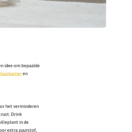
een idee om bepaalde
slaapkamer
en
oor het verminderen
rust. Drink
illeplant in de
or extra zuurstof,