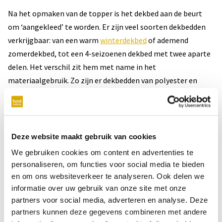
Na het opmaken van de topper is het dekbed aan de beurt
om ‘aangekleed’ te worden. Er zijn veel soorten dekbedden
verkrijgbaar: van een warm
winterdekbed
of ademend
zomerdekbed, tot een 4-seizoenen dekbed met twee aparte
delen. Het verschil zit hem met name in het
materiaalgebruik. Zo zijn er dekbedden van polyester en
dekbedden met een vulling van natuurlijke materialen zoals
dons, katoen, wol en bamboe.
Wil je een luxe uitstraling creëren? Zorg er dan voor dat het
Deze website maakt gebruik van cookies
dekbed iets breder is dan je matras/topper. Op deze manier
We gebruiken cookies om content en advertenties te
kun je het mooi over beide zijkanten van het matras/de
personaliseren, om functies voor social media te bieden
topper draperen, waardoor jouw bed een heuse
en om ons websiteverkeer te analyseren. Ook delen we
hoteluitstraling krijgt.
informatie over uw gebruik van onze site met onze
partners voor social media, adverteren en analyse. Deze
partners kunnen deze gegevens combineren met andere
Uit hygiënisch oogpunt is het aan te raden om het bed niet