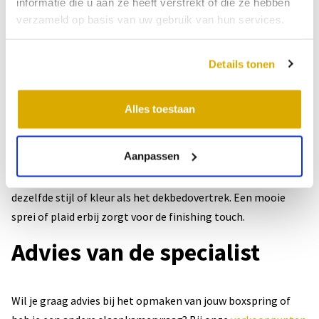
informatie die u aan ze heeft verstrekt of die ze hebben
meteen strak op te maken als je ’s ochtends opstaat. Het is
verzameld op basis van uw gebruik van hun services.
goed om het dekbed even open te slaan, zodat het vocht kan
verdampen en de warmte eruit kan.
Details tonen
Kussens en andere bed-
accessoires
Alles toestaan
Aanpassen
De eerder genoemde hoteluitstraling creëer je ook vrij
gemakkelijk met een aantal sierkussens, al dan niet in
dezelfde stijl of kleur als het dekbedovertrek. Een mooie
sprei of plaid erbij zorgt voor de finishing touch.
Advies van de specialist
Wil je graag advies bij het opmaken van jouw boxspring of