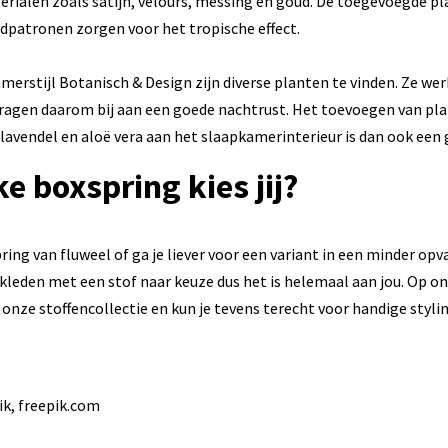
aterialen zoals satijn, velours, messing en goud. De toegevoegde p
dpatronen zorgen voor het tropische effect.
merstijl Botanisch & Design zijn diverse planten te vinden. Ze we
 dragen daarom bij aan een goede nachtrust. Het toevoegen van pl
 lavendel en aloë vera aan het slaapkamerinterieur is dan ook een 
e boxspring kies jij?
pring van fluweel of ga je liever voor een variant in een minder opv
ekleden met een stof naar keuze dus het is helemaal aan jou. Op o
t onze stoffencollectie en kun je tevens terecht voor handige styl
ik, freepik.com