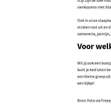
stijl zijn de luxe m
sierkussens met bla
Ook in onze slaapka
stralen rust uit en
sanseveria, jasmijn,
Voor welk
Wil jij ook een boxs
kunt je bed laten b
een kleine greep ui
een kijkje!
Bron: foto via Freep