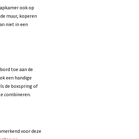
laapkamer ook op
 de muur, koperen
n niet in een
dbord toe aan de
 ook een handige
ls de boxspring of
 te combineren.
Kenmerkend voor deze