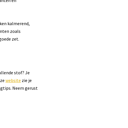
lanten en
rken kalmerend,
anten zoals
goede zet.
allende stof? Je
nze
website
zie je
ingtips. Neem gerust