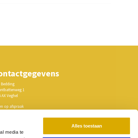
ontactgegevens
 Bedding
ntbattenweg 1
6 AX Veghel
en op afspraak
ail: info@hmlbedding.nl
Alles toestaan
: 17150997
al media te
: NL818345548B01