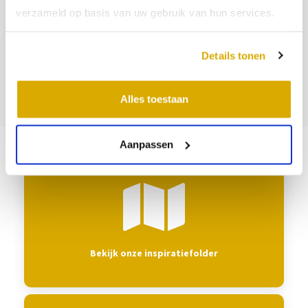
10
11
12
13
14
15
16
14
verzameld op basis van uw gebruik van hun services.
17
18
19
20
21
22
23
21
24
25
26
27
28
29
30
28
Details tonen
31
Alles toestaan
Aanpassen
Bekijk onze inspiratiefolder