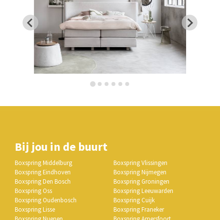
Bij jou in de buurt
Boxspring Middelburg
Boxspring Vlissingen
Boxspring Eindhoven
Boxspring Nijmegen
Boxspring Den Bosch
Boxspring Groningen
Boxspring Oss
Boxspring Leeuwarden
Boxspring Oudenbosch
Boxspring Cuijk
Boxspring Lisse
Boxspring Franeker
Boxspring Nuenen
Boxspring Amersfoort