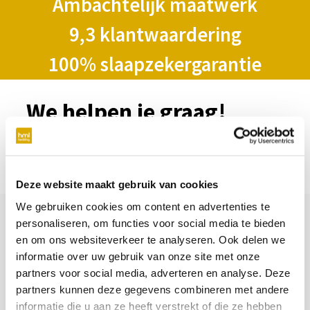
Ambachtelijk maatwerk
9,3 klantwaardering
100% slaapzekergarantie
We helpen je graag!
Maak via onderstaande afspraakmodule een afspraak
in de winkel of klik op een van de mogelijkheden om te
kijken welke optie het beste bij jou past.
Deze website maakt gebruik van cookies
We gebruiken cookies om content en advertenties te
personaliseren, om functies voor social media te bieden
en om ons websiteverkeer te analyseren. Ook delen we
AUGUSTUS
S
informatie over uw gebruik van onze site met onze
MA
DI
WO
DO
VR
ZA
ZO
M
partners voor social media, adverteren en analyse. Deze
partners kunnen deze gegevens combineren met andere
9
7
informatie die u aan ze heeft verstrekt of die ze hebben