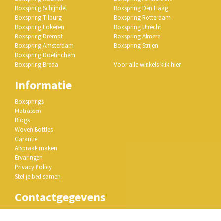
Boxspring Schijndel
Boxspring Den Haag
Boxspring Tilburg
Boxspring Rotterdam
Boxspring Lokeren
Boxspring Utrecht
Boxspring Drempt
Boxspring Almere
Boxspring Amsterdam
Boxspring Strijen
Boxspring Doetinchem
Boxspring Breda
Voor alle winkels klik hier
Informatie
Boxsprings
Matrassen
Blogs
Woven Bottles
Garantie
Afspraak maken
Ervaringen
Privacy Policy
Stel je bed samen
Contactgegevens
Hml Bedding