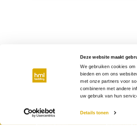
Deze website maakt gebru
We gebruiken cookies om c
Bij jou in de buurt
bieden en om ons websitev
met onze partners voor so
Boxspring Middelburg
Boxspring Vlissing
combineren met andere inf
Boxspring Eindhoven
Boxspring Nijmeg
Boxspring Den Bosch
Boxspring Gronin
uw gebruik van hun servic
Boxspring Oss
Boxspring Leeuwa
Boxspring Oudenbosch
Boxspring Cuijk
Details tonen
Boxspring Lisse
Boxspring Franeke
Boxspring Nuenen
Boxspring Amersf
Boxspring Schijndel
Boxspring Den Ha
Boxspring Tilburg
Boxspring Rotter
Boxspring Lokeren
Boxspring Utrecht