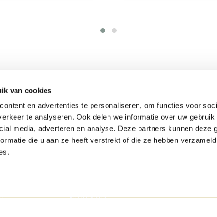
ik van cookies
ontent en advertenties te personaliseren, om functies voor soci
Informatie
C
erkeer te analyseren. Ook delen we informatie over uw gebruik 
cial media, adverteren en analyse. Deze partners kunnen deze
en
Boxsprings
Hml
ormatie die u aan ze heeft verstrekt of die ze hebben verzameld
en
Matrassen
Mou
gen
Blogs
546
es.
rden
Woven Bottles
All
Garantie
r
Afspraak maken
E-m
oort
Ervaringen
KVK
ag
Privacy Policy
BTW
dam
Stel je bed samen