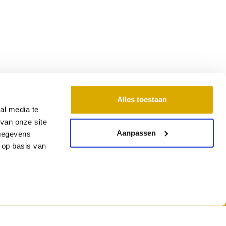
Alles toestaan
al media te
ontactgegevens
van onze site
Aanpassen
 gegevens
 Bedding
 op basis van
ntbattenweg 1
6 AX Veghel
een op afspraak
ail: info@hmlbedding.nl
: 17150997
: NL818345548B01