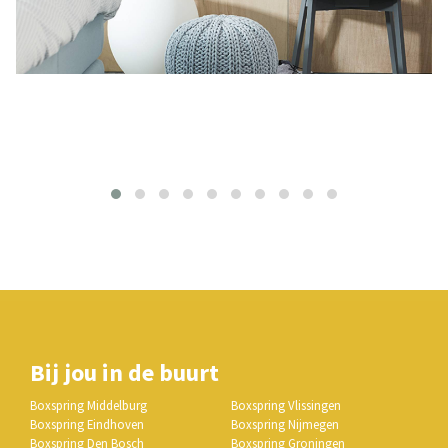
Bij jou in de buurt
Boxspring Middelburg
Boxspring Vlissingen
Boxspring Eindhoven
Boxspring Nijmegen
Boxspring Den Bosch
Boxspring Groningen