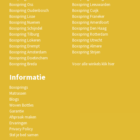
Boxspring Oss
Boxspring Leeuwarden
Boxspring Oudenbosch
Boxspring Cuijk
Boxspring Lisse
Boxspring Franeker
Boxspring Nuenen
Boxspring Amersfoort
Boxspring Schijndel
Boxspring Den Haag
Boxspring Tilburg
Boxspring Rotterdam
Boxspring Lokeren
Boxspring Utrecht
Boxspring Drempt
Boxspring Almere
Boxspring Amsterdam
Boxspring Strijen
Boxspring Doetinchem
Boxspring Breda
Voor alle winkels klik hier
Informatie
Boxsprings
Matrassen
Blogs
Woven Bottles
Garantie
Afspraak maken
Ervaringen
Privacy Policy
Stel je bed samen