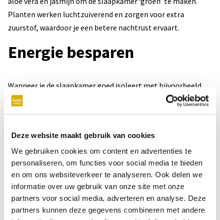
aloë vera en jasmijn om de slaapkamer ‘groen’ te maken.
Planten werken luchtzuiverend en zorgen voor extra
zuurstof, waardoor je een betere nachtrust ervaart.
Energie besparen
Wanneer je de slaapkamer goed isoleert met bijvoorbeeld
dubbel glas en spouwmuur- of dakisolatie, is het klimaat
zowel in de zomer als in de winter aangenaam. Je bespaart
flink wat energie, omdat de airconditioning minder vaak aan
Deze website maakt gebruik van cookies
hoeft en de verwarming ook lager kan. Beter is overigens om
We gebruiken cookies om content en advertenties te
de verwarming helemaal uit te zetten. Mocht je het toch fijn
personaliseren, om functies voor social media te bieden
vinden om in de winter de radiatorknop wat naar de plus te
en om ons websiteverkeer te analyseren. Ook delen we
draaien, zet hem dan niet hoger dan 18/19 graden. Bij een te
informatie over uw gebruik van onze site met onze
warme slaapkamer val je moeilijker in slaap (je lichaam
partners voor social media, adverteren en analyse. Deze
maakt minder melatonine aan) en slaap je ook minder lekker
partners kunnen deze gegevens combineren met andere
door. Als alternatief voor de verwarming kan een extra deken