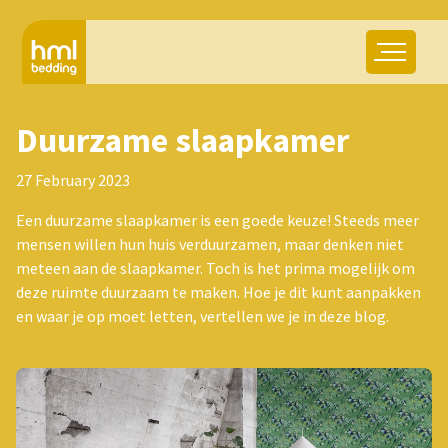
Duurzame slaapkamer
27 February 2023
Een duurzame slaapkamer is een goede keuze! Steeds meer
mensen willen hun huis verduurzamen, maar denken niet
meteen aan de slaapkamer. Toch is het prima mogelijk om
deze ruimte duurzaam te maken. Hoe je dit kunt aanpakken
en waar je op moet letten, vertellen we je in deze blog.