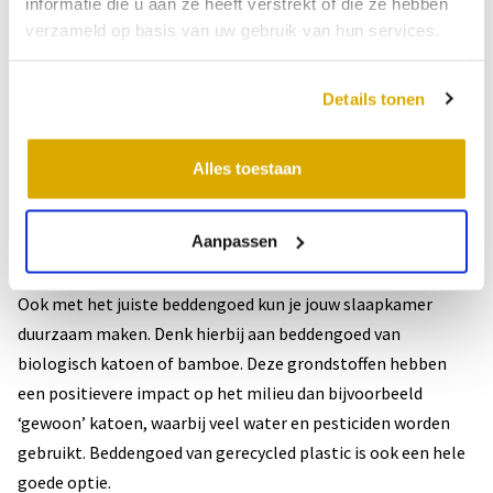
informatie die u aan ze heeft verstrekt of die ze hebben
of plaid ook uitkomst bieden.
verzameld op basis van uw gebruik van hun services.
Verder kun je met LED-verlichting in de slaapkamer ook veel
Details tonen
energie besparen. Vergeet daarnaast niet de opladers van je
telefoon, laptop of iPad uit het stopcontact te halen
Alles toestaan
wanneer je ze niet gebruikt.
Duurzaam beddengoed
Aanpassen
Ook met het juiste beddengoed kun je jouw slaapkamer
duurzaam maken. Denk hierbij aan beddengoed van
biologisch katoen of bamboe. Deze grondstoffen hebben
een positievere impact op het milieu dan bijvoorbeeld
‘gewoon’ katoen, waarbij veel water en pesticiden worden
gebruikt. Beddengoed van gerecycled plastic is ook een hele
goede optie.