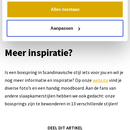
elkaar afgestemde lagen en heeft hij een fijne hoge instap.
Alles toestaan
Daarnaast zorgt een boxspring voor een goede vocht- en
warmte-transportatie door de open verenstructuur en kan
Aanpassen
hij naar wens geleverd worden in een elektrisch verstelbare
variant.
Meer inspiratie?
Is een boxspring in Scandinavische stijl iets voor jou en wil je
nog meer informatie en inspiratie? Op onze
website
vind je
diverse foto’s en een handig moodboard. Aan de fans van
andere slaapkamerstijlen hebben we ook gedacht: onze
boxsprings zijn te bewonderen in 13 verschillende stijlen!
DEEL DIT ARTIKEL