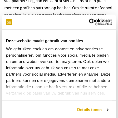
slaapkamer? Leg dan een aantal sierkussens of een plaid
met een grafisch patroon op het bed. Om de ruimte sfeervol
te maken, kun je een grote landschapsfoto aan een wand
hangen.
Waarom een boxspring?
Deze website maakt gebruik van cookies
We gebruiken cookies om content en advertenties te
De blikvangende boxspring is in een Scandinavische
personaliseren, om functies voor social media te bieden
slaapkamer idealerwijs ook licht van kleur. Het voordeel van
en om ons websiteverkeer te analyseren. Ook delen we
een boxspring is dat je deze kunt laten bekleden met een
informatie over uw gebruik van onze site met onze
stof naar keuze dus er is altijd wel een kleur te vinden die aan
partners voor social media, adverteren en analyse. Deze
partners kunnen deze gegevens combineren met andere
jouw smaak voldoet. Om in de Scandinavische sfeer te
informatie die u aan ze heeft verstrekt of die ze hebben
blijven, kun je de boxspring bijvoorbeeld in een mooie
verzameld op basis van uw gebruik van hun services.
lichtblauwe of lichtgrijze stof laten uitvoeren.
Wist je dat een boxspring nog veel meer voordelen heeft? Zo
Details tonen
is het ligcomfort optimaal vanwege de verschillende, op