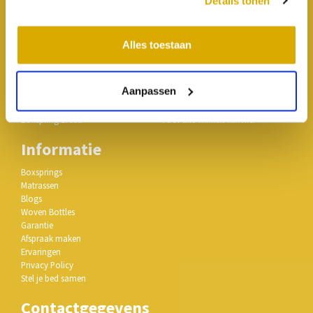
Boxspring Oudenbosch
Boxspring Cuijk
Details tonen
Boxspring Lisse
Boxspring Franeker
Boxspring Nuenen
Boxspring Amersfoort
Boxspring Schijndel
Boxspring Den Haag
Alles toestaan
Boxspring Tilburg
Boxspring Rotterdam
Boxspring Lokeren
Boxspring Utrecht
Boxspring Drempt
Boxspring Almere
Aanpassen
Boxspring Amsterdam
Boxspring Strijen
Boxspring Doetinchem
Boxspring Breda
Voor alle winkels klik hier
Informatie
Boxsprings
Matrassen
Blogs
Woven Bottles
Garantie
Afspraak maken
Ervaringen
Privacy Policy
Stel je bed samen
Contactgegevens