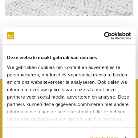
Pagina niet gevonden
Onze excuses, de pagina kan niet gevonden worden.
Deze website maakt gebruik van cookies
Klik hier
om terug te gaan naar de website.
We gebruiken cookies om content en advertenties te
personaliseren, om functies voor social media te bieden
en om ons websiteverkeer te analyseren. Ook delen we
informatie over uw gebruik van onze site met onze
partners voor social media, adverteren en analyse. Deze
Bij jou in de buurt
partners kunnen deze gegevens combineren met andere
informatie die u aan ze heeft verstrekt of die ze hebben
Boxspring Middelburg
Boxspring Vlissingen
verzameld op basis van uw gebruik van hun services.
Boxspring Eindhoven
Boxspring Nijmegen
Boxspring Den Bosch
Boxspring Groningen
Boxspring Oss
Boxspring Leeuwarden