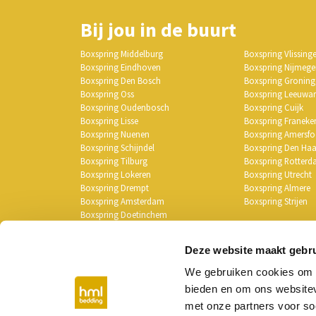
Bij jou in de buurt
Boxspring Middelburg
Boxspring Vlissing
Boxspring Eindhoven
Boxspring Nijmeg
Boxspring Den Bosch
Boxspring Gronin
Boxspring Oss
Boxspring Leeuwa
Boxspring Oudenbosch
Boxspring Cuijk
Boxspring Lisse
Boxspring Franeke
Boxspring Nuenen
Boxspring Amersf
Boxspring Schijndel
Boxspring Den Ha
Boxspring Tilburg
Boxspring Rotter
Boxspring Lokeren
Boxspring Utrecht
Boxspring Drempt
Boxspring Almere
Boxspring Amsterdam
Boxspring Strijen
Boxspring Doetinchem
Boxspring Breda
Voor alle winkels kl
Deze website maakt gebru
We gebruiken cookies om c
bieden en om ons websitev
met onze partners voor so