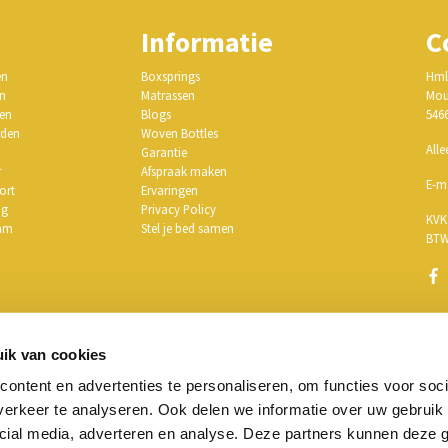
Informatie
C
en
Boxsprings
Hml
en
Matrassen
Mou
gen
Blogs
546
rden
Woven Bottles
Alle
Garantie
r
Afspraak maken
E-m
oort
Ervaringen
ag
Privacy Policy
KVK
dam
Stel je bed samen
BTW
ik hier
ik van cookies
ontent en advertenties te personaliseren, om functies voor soci
erkeer te analyseren. Ook delen we informatie over uw gebruik 
cial media, adverteren en analyse. Deze partners kunnen deze