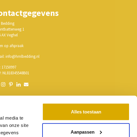
ontactgegevens
 Bedding
ntbattenweg 1
6 AX Veghel
en op afspraak
ail: info@hmlbedding.nl
: 17150997
: NL818345548B01
Alles toestaan
al media te
van onze site
Aanpassen
 gegevens