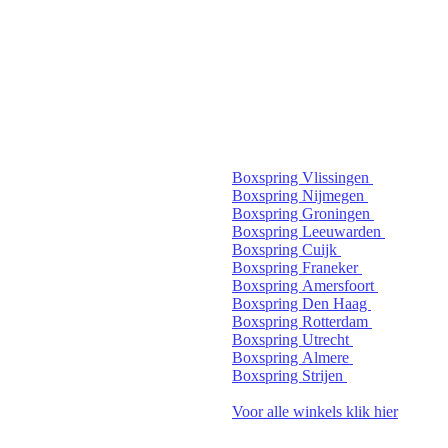
Boxspring Vlissingen
Boxspring Nijmegen
Boxspring Groningen
Boxspring Leeuwarden
Boxspring Cuijk
Boxspring Franeker
Boxspring Amersfoort
Boxspring Den Haag
Boxspring Rotterdam
Boxspring Utrecht
Boxspring Almere
Boxspring Strijen
Voor alle winkels klik hier