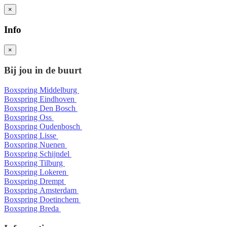
×
Info
×
Bij jou in de buurt
Boxspring Middelburg
Boxspring Eindhoven
Boxspring Den Bosch
Boxspring Oss
Boxspring Oudenbosch
Boxspring Lisse
Boxspring Nuenen
Boxspring Schijndel
Boxspring Tilburg
Boxspring Lokeren
Boxspring Drempt
Boxspring Amsterdam
Boxspring Doetinchem
Boxspring Breda