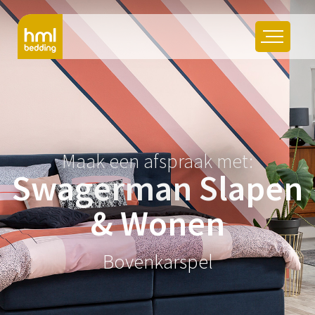
Maak een afspraak met:
Swagerman Slapen
& Wonen
Bovenkarspel