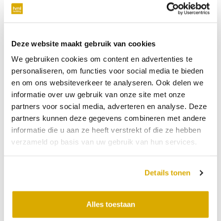
verplicht
Telefoonnummer
Deze website maakt gebruik van cookies
We gebruiken cookies om content en advertenties te
niet verplicht
personaliseren, om functies voor social media te bieden
en om ons websiteverkeer te analyseren. Ook delen we
Datum:
29-07-2026
informatie over uw gebruik van onze site met onze
partners voor social media, adverteren en analyse. Deze
Tijdstip:
partners kunnen deze gegevens combineren met andere
Verkooppunt
informatie die u aan ze heeft verstrekt of die ze hebben
verzameld op basis van uw gebruik van hun services.
Bericht
Details tonen
Alles toestaan