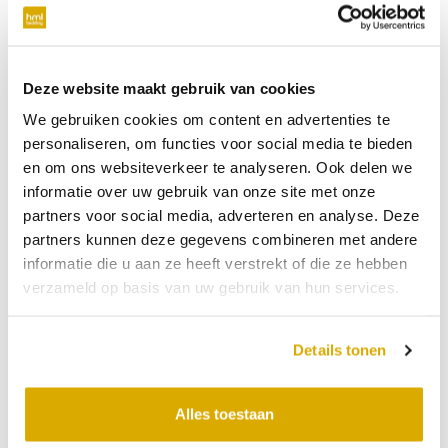
verplicht
Telefoonnummer
Deze website maakt gebruik van cookies
We gebruiken cookies om content en advertenties te
niet verplicht
personaliseren, om functies voor social media te bieden
en om ons websiteverkeer te analyseren. Ook delen we
Datum:
26-07-2026
informatie over uw gebruik van onze site met onze
partners voor social media, adverteren en analyse. Deze
Tijdstip:
partners kunnen deze gegevens combineren met andere
Verkooppunt
informatie die u aan ze heeft verstrekt of die ze hebben
verzameld op basis van uw gebruik van hun services.
Bericht
Details tonen
Alles toestaan