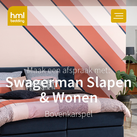
Maak een afspraak met:
Swagerman Slapen
& Wonen
Bovenkarspel