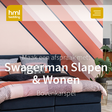
Maak een afspraak met:
Swagerman Slapen
& Wonen
Bovenkarspel