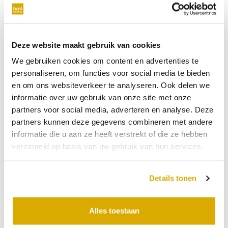
verplicht
Telefoonnummer
Deze website maakt gebruik van cookies
We gebruiken cookies om content en advertenties te
niet verplicht
personaliseren, om functies voor social media te bieden
en om ons websiteverkeer te analyseren. Ook delen we
Datum:
23-06-2026
informatie over uw gebruik van onze site met onze
partners voor social media, adverteren en analyse. Deze
Tijdstip:
partners kunnen deze gegevens combineren met andere
Verkooppunt
informatie die u aan ze heeft verstrekt of die ze hebben
verzameld op basis van uw gebruik van hun services.
Bericht
Details tonen
Alles toestaan