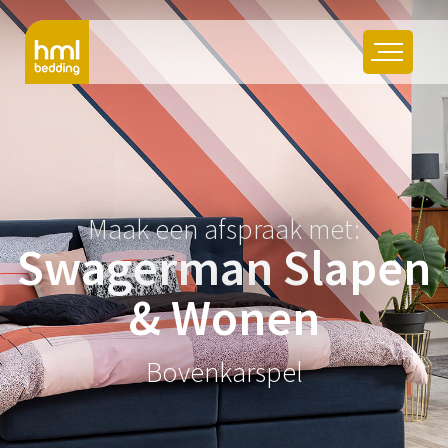
Maak een afspraak met:
Swagerman Slapen
& Wonen
Bovenkarspel