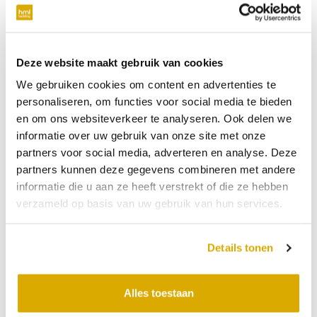
verplicht
Telefoonnummer
Deze website maakt gebruik van cookies
We gebruiken cookies om content en advertenties te
niet verplicht
personaliseren, om functies voor social media te bieden
en om ons websiteverkeer te analyseren. Ook delen we
Datum:
21-06-2026
informatie over uw gebruik van onze site met onze
partners voor social media, adverteren en analyse. Deze
Tijdstip:
partners kunnen deze gegevens combineren met andere
Verkooppunt
informatie die u aan ze heeft verstrekt of die ze hebben
verzameld op basis van uw gebruik van hun services.
Bericht
Details tonen
Alles toestaan