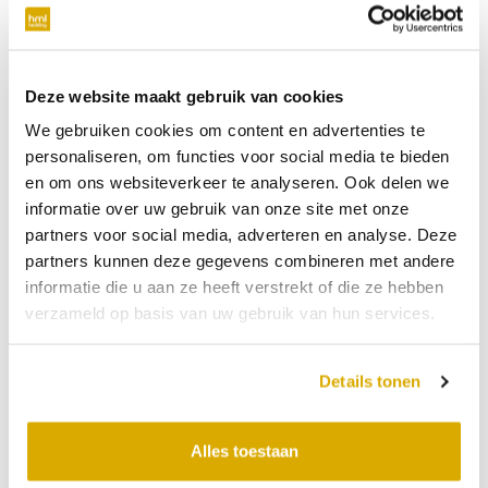
verplicht
Telefoonnummer
Deze website maakt gebruik van cookies
We gebruiken cookies om content en advertenties te
niet verplicht
personaliseren, om functies voor social media te bieden
en om ons websiteverkeer te analyseren. Ook delen we
Datum:
18-06-2026
informatie over uw gebruik van onze site met onze
partners voor social media, adverteren en analyse. Deze
Tijdstip:
partners kunnen deze gegevens combineren met andere
Verkooppunt
informatie die u aan ze heeft verstrekt of die ze hebben
verzameld op basis van uw gebruik van hun services.
Bericht
Details tonen
Alles toestaan