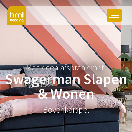
Maak een afspraak met:
Swagerman Slapen
& Wonen
Bovenkarspel