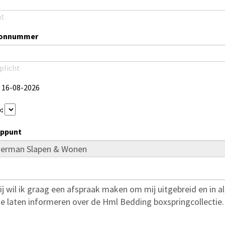
ht
oonnummer
plicht
16-08-2026
:
ppunt