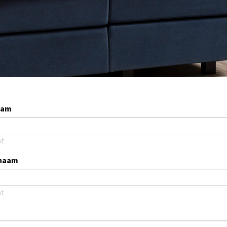
aam
ht
naam
ht