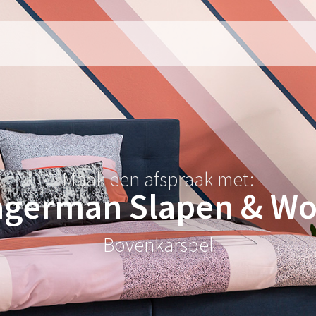
Maak een afspraak met:
german Slapen & W
Bovenkarspel