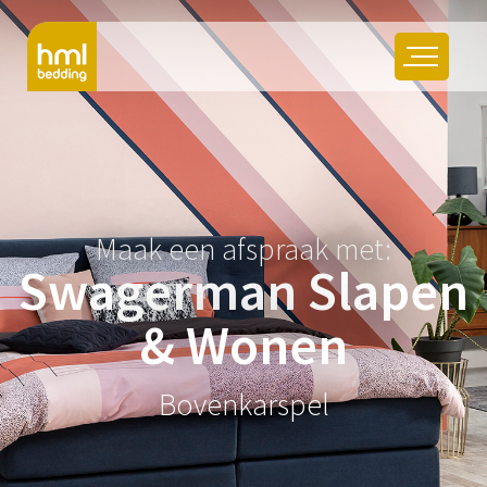
Maak een afspraak met:
Swagerman Slapen
& Wonen
Bovenkarspel