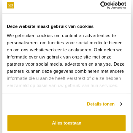
verplicht
Telefoonnummer
Deze website maakt gebruik van cookies
We gebruiken cookies om content en advertenties te
niet verplicht
personaliseren, om functies voor social media te bieden
en om ons websiteverkeer te analyseren. Ook delen we
Datum:
15-07-2026
informatie over uw gebruik van onze site met onze
partners voor social media, adverteren en analyse. Deze
Tijdstip:
partners kunnen deze gegevens combineren met andere
Verkooppunt
informatie die u aan ze heeft verstrekt of die ze hebben
verzameld op basis van uw gebruik van hun services.
Bericht
Details tonen
Alles toestaan