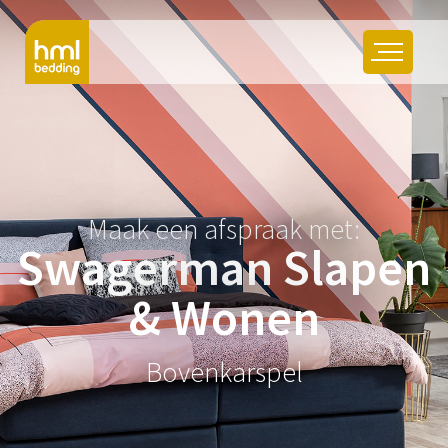
Maak een afspraak met:
Swagerman Slapen
& Wonen
Bovenkarspel