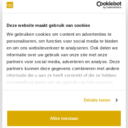
verplicht
Telefoonnummer
Deze website maakt gebruik van cookies
We gebruiken cookies om content en advertenties te
niet verplicht
personaliseren, om functies voor social media te bieden
en om ons websiteverkeer te analyseren. Ook delen we
Datum:
11-07-2026
informatie over uw gebruik van onze site met onze
partners voor social media, adverteren en analyse. Deze
Tijdstip:
partners kunnen deze gegevens combineren met andere
Verkooppunt
informatie die u aan ze heeft verstrekt of die ze hebben
verzameld op basis van uw gebruik van hun services.
Bericht
Details tonen
Alles toestaan