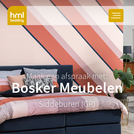
Maak een afspraak met:
Bosker Meubelen
Siddeburen (GR)