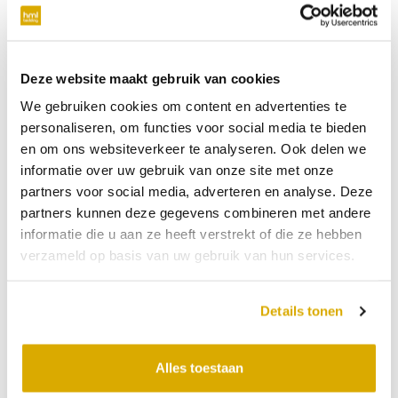
verplicht
Telefoonnummer
Deze website maakt gebruik van cookies
We gebruiken cookies om content en advertenties te
niet verplicht
personaliseren, om functies voor social media te bieden
en om ons websiteverkeer te analyseren. Ook delen we
Datum:
31-08-2026
informatie over uw gebruik van onze site met onze
partners voor social media, adverteren en analyse. Deze
Tijdstip:
partners kunnen deze gegevens combineren met andere
Verkooppunt
informatie die u aan ze heeft verstrekt of die ze hebben
verzameld op basis van uw gebruik van hun services.
Bericht
Details tonen
Alles toestaan