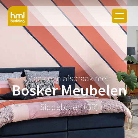
Maak een afspraak met:
Bosker Meubelen
Siddeburen (GR)