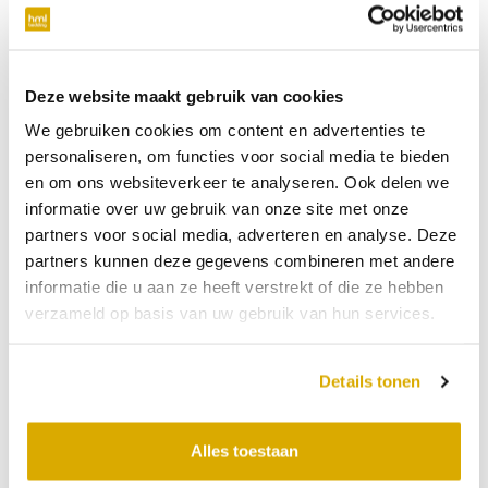
verplicht
Telefoonnummer
Deze website maakt gebruik van cookies
We gebruiken cookies om content en advertenties te
niet verplicht
personaliseren, om functies voor social media te bieden
en om ons websiteverkeer te analyseren. Ook delen we
Datum:
30-07-2026
informatie over uw gebruik van onze site met onze
partners voor social media, adverteren en analyse. Deze
Tijdstip:
partners kunnen deze gegevens combineren met andere
Verkooppunt
informatie die u aan ze heeft verstrekt of die ze hebben
verzameld op basis van uw gebruik van hun services.
Bericht
Details tonen
Alles toestaan