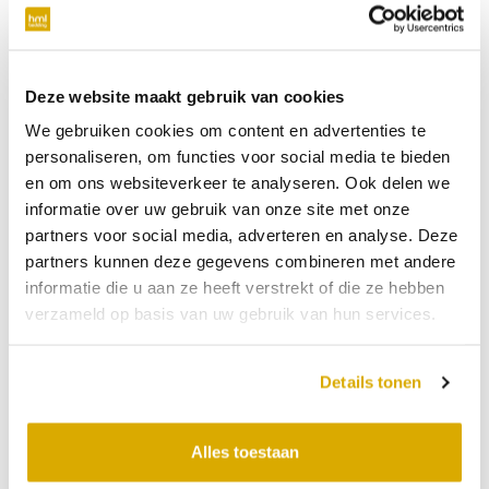
verplicht
Telefoonnummer
Deze website maakt gebruik van cookies
We gebruiken cookies om content en advertenties te
niet verplicht
personaliseren, om functies voor social media te bieden
en om ons websiteverkeer te analyseren. Ook delen we
Datum:
27-08-2026
informatie over uw gebruik van onze site met onze
partners voor social media, adverteren en analyse. Deze
Tijdstip:
partners kunnen deze gegevens combineren met andere
Verkooppunt
informatie die u aan ze heeft verstrekt of die ze hebben
verzameld op basis van uw gebruik van hun services.
Bericht
Details tonen
Alles toestaan