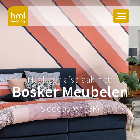
Maak een afspraak met:
Bosker Meubelen
Siddeburen (GR)