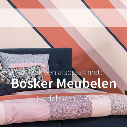
Maak een afspraak met:
Bosker Meubelen
Siddeburen (GR)