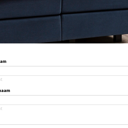
aam
ht
naam
ht