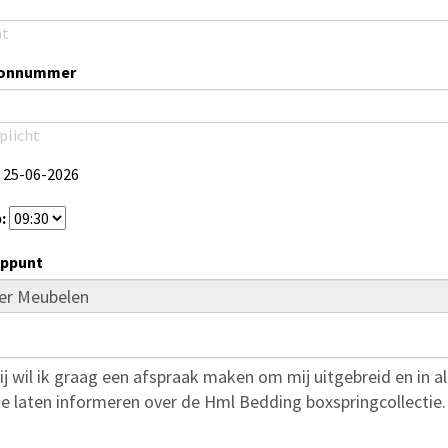
ht
oonnummer
plicht
25-06-2026
:
ppunt