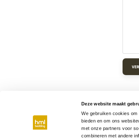
VE
Deze website maakt gebru
We gebruiken cookies om c
Bij jou in de buurt
bieden en om ons websitev
met onze partners voor so
Boxspring Middelburg
Boxspring Vlissing
combineren met andere inf
Boxspring Eindhoven
Boxspring Nijmeg