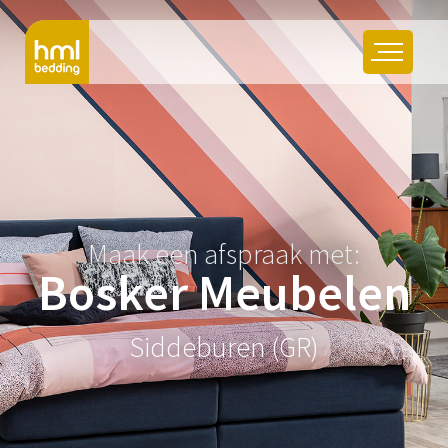
Maak een afspraak met:
Bosker Meubelen
Siddeburen (GR)