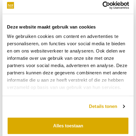
verplicht
Telefoonnummer
Deze website maakt gebruik van cookies
We gebruiken cookies om content en advertenties te
niet verplicht
personaliseren, om functies voor social media te bieden
en om ons websiteverkeer te analyseren. Ook delen we
Datum:
24-07-2026
informatie over uw gebruik van onze site met onze
partners voor social media, adverteren en analyse. Deze
Tijdstip:
partners kunnen deze gegevens combineren met andere
Verkooppunt
informatie die u aan ze heeft verstrekt of die ze hebben
verzameld op basis van uw gebruik van hun services.
Bericht
Details tonen
Alles toestaan