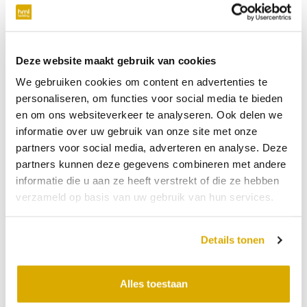
verplicht
Telefoonnummer
Deze website maakt gebruik van cookies
We gebruiken cookies om content en advertenties te
niet verplicht
personaliseren, om functies voor social media te bieden
en om ons websiteverkeer te analyseren. Ook delen we
Datum:
23-06-2026
informatie over uw gebruik van onze site met onze
partners voor social media, adverteren en analyse. Deze
Tijdstip:
partners kunnen deze gegevens combineren met andere
Verkooppunt
informatie die u aan ze heeft verstrekt of die ze hebben
verzameld op basis van uw gebruik van hun services.
Bericht
Details tonen
Alles toestaan