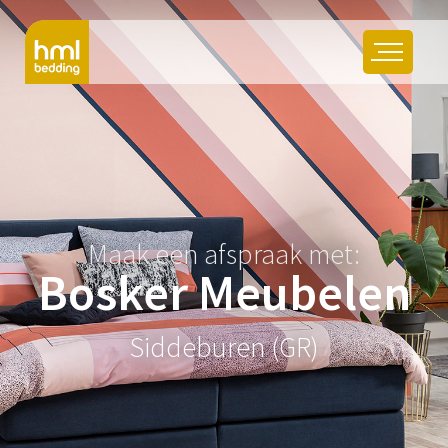
Maak een afspraak met:
Bosker Meubelen
Siddeburen (GR)