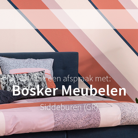
Maak een afspraak met:
Bosker Meubelen
Siddeburen (GR)