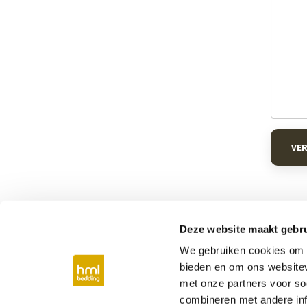
VE
Deze website maakt gebru
We gebruiken cookies om c
Bij jou in de buurt
bieden en om ons websitev
met onze partners voor so
Boxspring Middelburg
Boxspring Vlissing
combineren met andere inf
Boxspring Eindhoven
Boxspring Nijmeg