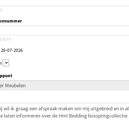
ht
oonnummer
plicht
20-07-2026
:
ppunt