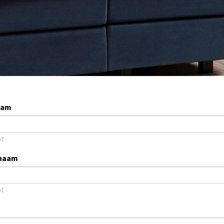
aam
ht
naam
ht