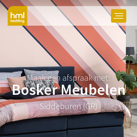
Maak een afspraak met:
Bosker Meubelen
Siddeburen (GR)