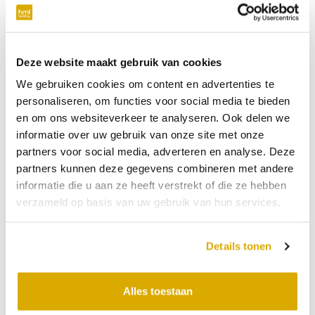
verplicht
Telefoonnummer
Deze website maakt gebruik van cookies
We gebruiken cookies om content en advertenties te
niet verplicht
personaliseren, om functies voor social media te bieden
en om ons websiteverkeer te analyseren. Ook delen we
Datum:
18-07-2026
informatie over uw gebruik van onze site met onze
partners voor social media, adverteren en analyse. Deze
Tijdstip:
partners kunnen deze gegevens combineren met andere
Verkooppunt
informatie die u aan ze heeft verstrekt of die ze hebben
verzameld op basis van uw gebruik van hun services.
Bericht
Details tonen
Alles toestaan