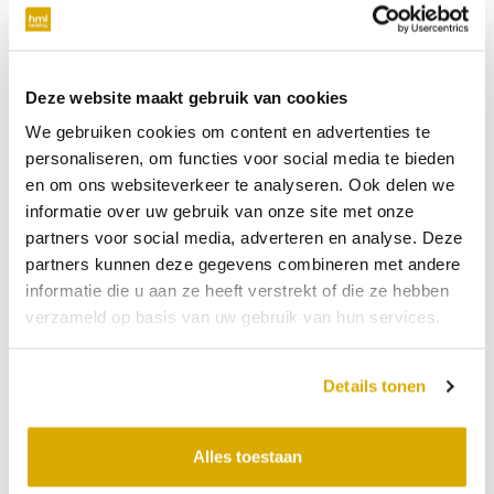
verplicht
Telefoonnummer
Deze website maakt gebruik van cookies
We gebruiken cookies om content en advertenties te
niet verplicht
personaliseren, om functies voor social media te bieden
en om ons websiteverkeer te analyseren. Ook delen we
Datum:
14-06-2026
informatie over uw gebruik van onze site met onze
partners voor social media, adverteren en analyse. Deze
Tijdstip:
partners kunnen deze gegevens combineren met andere
Verkooppunt
informatie die u aan ze heeft verstrekt of die ze hebben
verzameld op basis van uw gebruik van hun services.
Bericht
Details tonen
Alles toestaan