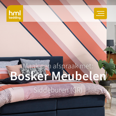
Maak een afspraak met:
Bosker Meubelen
Siddeburen (GR)