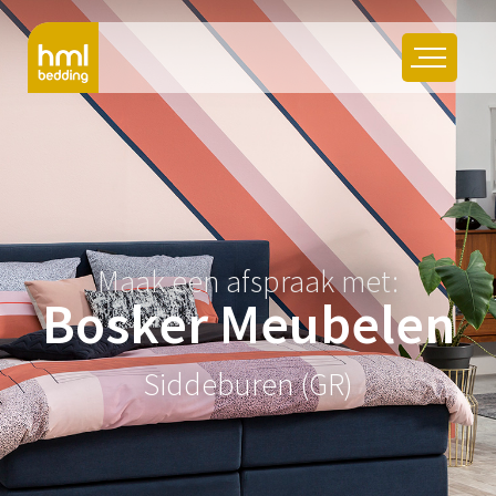
Maak een afspraak met:
Bosker Meubelen
Siddeburen (GR)