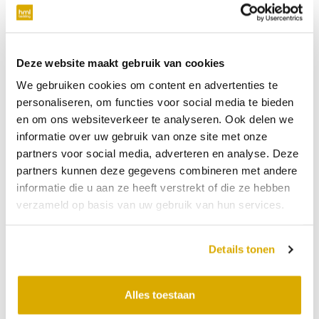
verplicht
Telefoonnummer
Deze website maakt gebruik van cookies
We gebruiken cookies om content en advertenties te
niet verplicht
personaliseren, om functies voor social media te bieden
en om ons websiteverkeer te analyseren. Ook delen we
Datum:
05-08-2026
informatie over uw gebruik van onze site met onze
partners voor social media, adverteren en analyse. Deze
Tijdstip:
partners kunnen deze gegevens combineren met andere
Verkooppunt
informatie die u aan ze heeft verstrekt of die ze hebben
verzameld op basis van uw gebruik van hun services.
Bericht
Details tonen
Alles toestaan