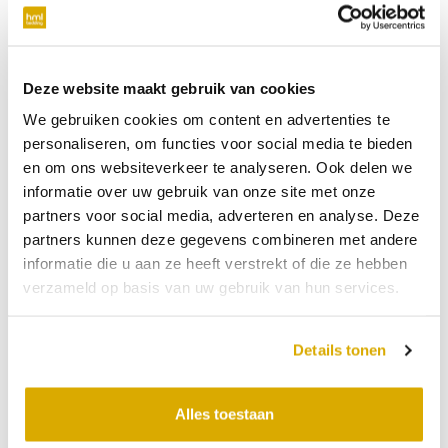
verplicht
Telefoonnummer
Deze website maakt gebruik van cookies
We gebruiken cookies om content en advertenties te
niet verplicht
personaliseren, om functies voor social media te bieden
en om ons websiteverkeer te analyseren. Ook delen we
Datum:
03-07-2026
informatie over uw gebruik van onze site met onze
partners voor social media, adverteren en analyse. Deze
Tijdstip:
partners kunnen deze gegevens combineren met andere
Verkooppunt
informatie die u aan ze heeft verstrekt of die ze hebben
verzameld op basis van uw gebruik van hun services.
Bericht
Details tonen
Alles toestaan