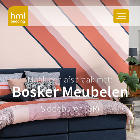
Maak een afspraak met:
Bosker Meubelen
Siddeburen (GR)